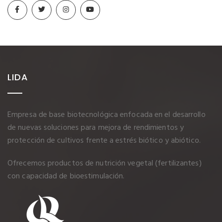
LIDA
Empresa de base biotecnológica enfocada en el desarrollo
de nuevas soluciones para mejora de rendimientos y
protección de cultivos frente a estrés biótico y abiótico.
Ofrecemos productos de nutrición vegetal (fertilizantes)
con capacidad de bioestimulación.