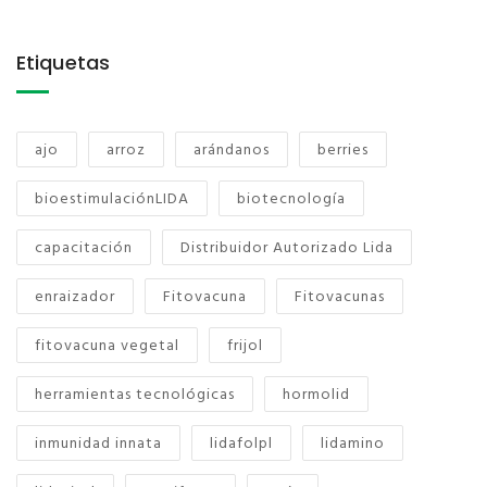
Etiquetas
ajo
arroz
arándanos
berries
bioestimulaciónLIDA
biotecnología
capacitación
Distribuidor Autorizado Lida
enraizador
Fitovacuna
Fitovacunas
fitovacuna vegetal
frijol
herramientas tecnológicas
hormolid
inmunidad innata
lidafolpl
lidamino