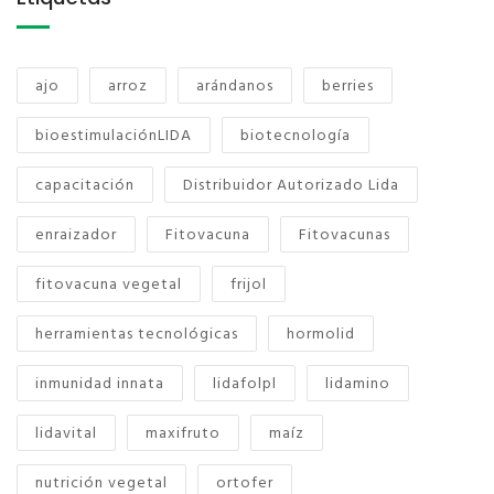
ajo
arroz
arándanos
berries
bioestimulaciónLIDA
biotecnología
capacitación
Distribuidor Autorizado Lida
enraizador
Fitovacuna
Fitovacunas
fitovacuna vegetal
frijol
herramientas tecnológicas
hormolid
inmunidad innata
lidafolpl
lidamino
lidavital
maxifruto
maíz
nutrición vegetal
ortofer