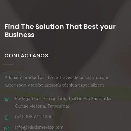
Find The Solution
That Best your
Business
CONTÁCTANOS
Adquiere productos LIDA a través de un distribuidor
autorizado y recibe asesoría técnica especializada.
Bodega 1 Col. Parque Industrial Nuevo Santander
Ciudad victoria, Tamaulipas
(52) 998 242 1200
info@lidademexico.com