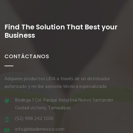
Find The Solution
That Best your
Business
CONTÁCTANOS
Adquiere productos LIDA a través de un distribuidor
autorizado y recibe asesoría técnica especializada.
Bodega 1 Col. Parque Industrial Nuevo Santander
Ciudad victoria, Tamaulipas
(52) 998 242 1200
info@lidademexico.com