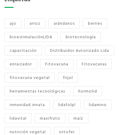
ajo
arroz
arándanos
berries
bioestimulaciónLIDA
biotecnología
capacitación
Distribuidor Autorizado Lida
enraizador
Fitovacuna
Fitovacunas
fitovacuna vegetal
frijol
herramientas tecnológicas
hormolid
inmunidad innata
lidafolpl
lidamino
lidavital
maxifruto
maíz
nutrición vegetal
ortofer