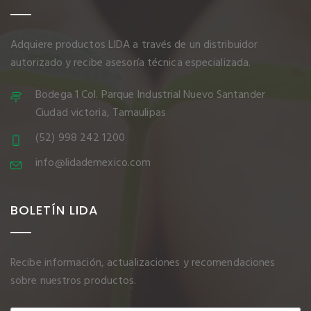
Adquiere productos LIDA a través de un distribuidor
autorizado y recibe asesoría técnica especializada.
Bodega 1 Col. Parque Industrial Nuevo Santander
Ciudad victoria, Tamaulipas
(52) 998 242 1200
info@lidademexico.com
BOLETÍN LIDA
Recibe información, actualizaciones y recomendaciones
sobre nuestros productos.