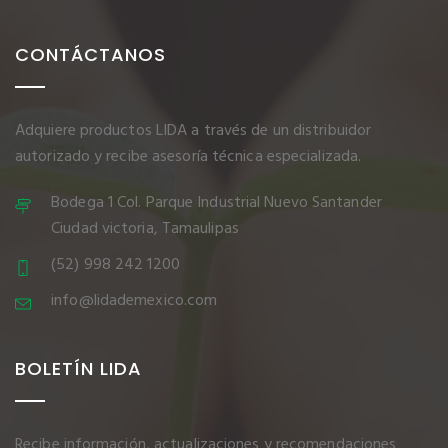
CONTÁCTANOS
Adquiere productos LIDA a través de un distribuidor
autorizado y recibe asesoría técnica especializada.
Bodega 1 Col. Parque Industrial Nuevo Santander
Ciudad victoria, Tamaulipas
(52) 998 242 1200
info@lidademexico.com
BOLETÍN LIDA
Recibe información, actualizaciones y recomendaciones