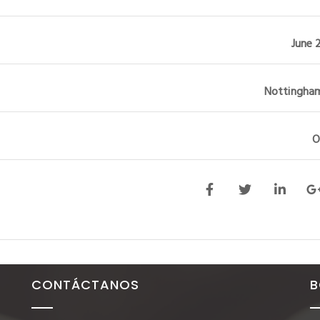
June 
Nottingham
O
CONTÁCTANOS
B