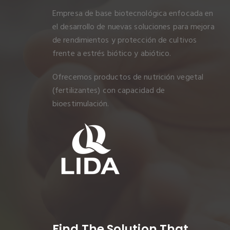
Empresa de base biotecnológica enfocada en
el desarrollo de nuevas soluciones para mejora
de rendimientos y protección de cultivos
frente a estrés biótico y abiótico.
Ofrecemos productos de nutrición vegetal
(fertilizantes) con capacidad de
bioestimulación.
Find The Solution
That