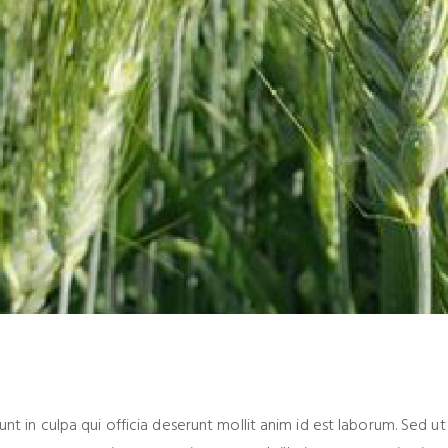
t in culpa qui officia deserunt mollit anim id est laborum. Sed ut 