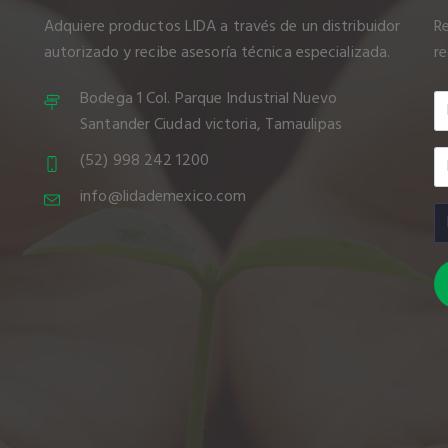
Adquiere productos LIDA a través de un distribuidor
Re
autorizado y recibe asesoría técnica especializada.
r
Bodega 1 Col. Parque Industrial Nuevo
Santander Ciudad victoria, Tamaulipas
(52) 998 242 1200
info@lidademexico.com