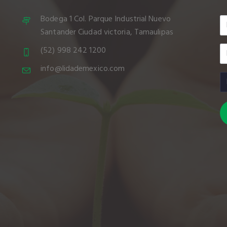
Bodega 1 Col. Parque Industrial Nuevo
Santander Ciudad victoria, Tamaulipas
(52) 998 242 1200
info@lidademexico.com