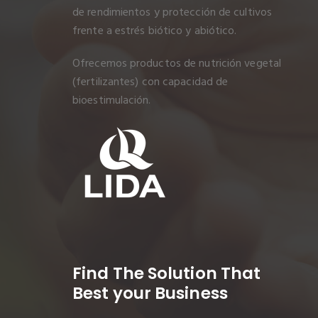
de rendimientos y protección de cultivos
frente a estrés biótico y abiótico.
Ofrecemos productos de nutrición vegetal
(fertilizantes) con capacidad de
bioestimulación.
Find The Solution
That
Best your Business