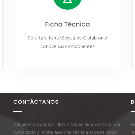
Ficha Técnica
Solicita la ficha técnica de Glutabion y
conoce sus componentes
CONTÁCTANOS
B
Adquiere productos LIDA a través de un distribuidor
Re
autorizado y recibe asesoría técnica especializada.
r