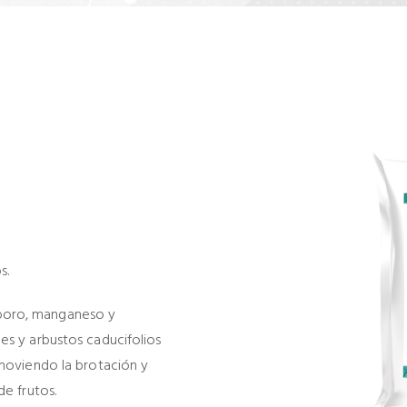
s.
boro, manganeso y
es y arbustos caducifolios
omoviendo la brotación y
de frutos.