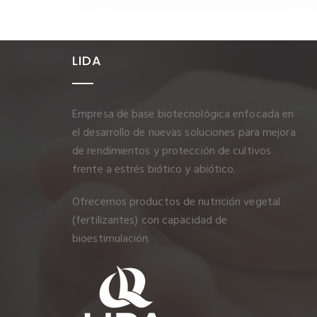
LIDA
Empresa de base biotecnológica enfocada en
el desarrollo de nuevas soluciones para mejora
de rendimientos y protección de cultivos
frente a estrés biótico y abiótico.
Ofrecemos productos de nutrición vegetal
(fertilizantes) con capacidad de
bioestimulación.