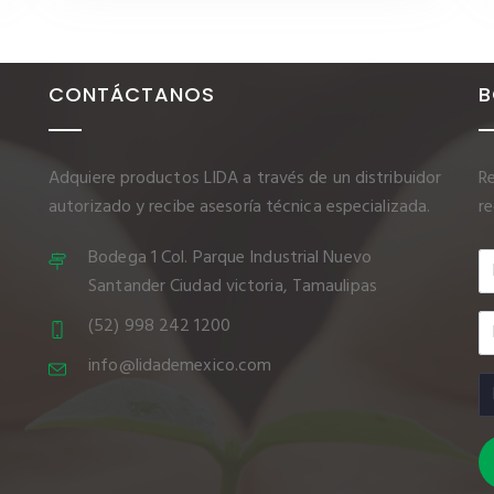
CONTÁCTANOS
B
Adquiere productos LIDA a través de un distribuidor
Re
autorizado y recibe asesoría técnica especializada.
r
Bodega 1 Col. Parque Industrial Nuevo
Santander Ciudad victoria, Tamaulipas
(52) 998 242 1200
info@lidademexico.com